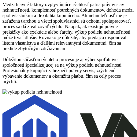
Medzi hlavné faktory ovplyvňujúce rýchlosť patria právny stav
nehnuteľnosti, kompletnosť potrebných dokumentov, dohoda medzi
spoluvlastníkmi a flexibilita kupujúceho. Ak nehnuteľnosť nie je
zaťažená ťarchou a všetci spoluvlastníci sú ochotní spolupracovať,
proces sa dá zrealizovať rýchlo. Naopak, ak existujú právne
prekážky ako exekúcie alebo ťarchy, výkup podielu nehnuteľnosti
môže trvať dlhšie. Rovnako je dôležité, aby predajca disponoval
listom vlastníctva a ďalšími relevantnými dokumentmi, čím sa
predíde zbytočným zdržiavaniam.
Dôležitou súčasťou rýchleho procesu je aj výber spoľahlivej
spoločnosti špecializujúcej sa na výkup podielu nehnuteľnosti.
Profesionálny kupujúci zabezpečí právny servis, zrýchlené
vybavenie dokumentov a okamžitú platbu, čím sa celý proces
urýchli.