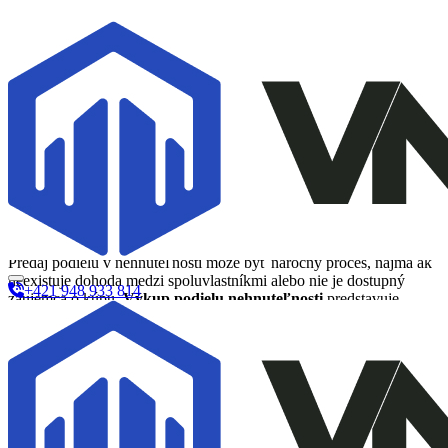
Výkup podielu nehnuteľnosti:
Rýchle riešenie pre
spoluvlastníkov bez zdĺhavých
komplikácií
Prečo sa rozhodnúť pre výkup podielu
nehnuteľnosti
Predaj podielu v nehnuteľnosti môže byť náročný proces, najmä ak
neexistuje dohoda medzi spoluvlastníkmi alebo nie je dostupný
+421 948 933 814
záujemca o kúpu.
Výkup podielu nehnuteľnosti
predstavuje
efektívne riešenie, ktoré umožňuje rýchly predaj a zároveň eliminuje
dlhodobé vyjednávania či súdne spory. Ak sa rozhodnete pre
výkup
podielu nehnuteľnosti
, získate okamžité finančné prostriedky bez
toho, aby ste museli čakať na potenciálneho kupca alebo riešiť
zložitú administratívu. Odborné spoločnosti poskytujú profesionálny
servis, čo znamená, že celý proces je rýchly a bezpečný. Navyše,
predídete aj možným konfliktom so spoluvlastníkmi, ktorí nemusia s
predajom súhlasiť.