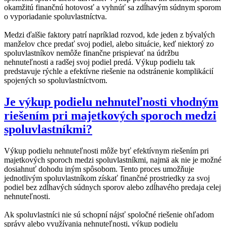
okamžitú finančnú hotovosť a vyhnúť sa zdĺhavým súdnym sporom
o vyporiadanie spoluvlastníctva.
Medzi ďalšie faktory patrí napríklad rozvod, kde jeden z bývalých
manželov chce predať svoj podiel, alebo situácie, keď niektorý zo
spoluvlastníkov nemôže finančne prispievať na údržbu
nehnuteľnosti a radšej svoj podiel predá. Výkup podielu tak
predstavuje rýchle a efektívne riešenie na odstránenie komplikácií
spojených so spoluvlastníctvom.
Je výkup podielu nehnuteľnosti vhodným
riešením pri majetkových sporoch medzi
spoluvlastníkmi?
Výkup podielu nehnuteľnosti môže byť efektívnym riešením pri
majetkových sporoch medzi spoluvlastníkmi, najmä ak nie je možné
dosiahnuť dohodu iným spôsobom. Tento proces umožňuje
jednotlivým spoluvlastníkom získať finančné prostriedky za svoj
podiel bez zdĺhavých súdnych sporov alebo zdĺhavého predaja celej
nehnuteľnosti.
Ak spoluvlastníci nie sú schopní nájsť spoločné riešenie ohľadom
správy alebo využívania nehnuteľnosti, výkup podielu