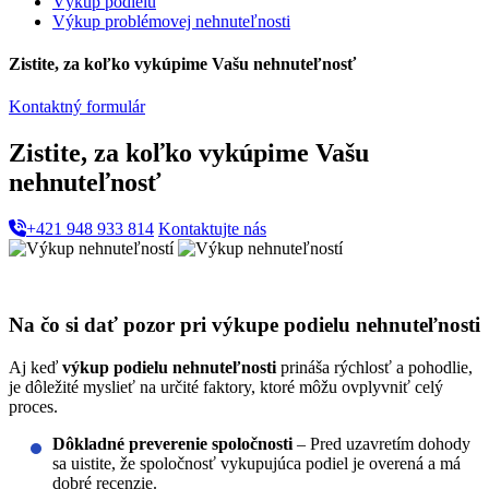
Výkup podielu
Výkup problémovej nehnuteľnosti
Zistite, za koľko vykúpime Vašu nehnuteľnosť
Kontaktný formulár
Zistite, za koľko vykúpime Vašu
nehnuteľnosť
+421 948 933 814
Kontaktujte nás
Na čo si dať pozor pri výkupe podielu nehnuteľnosti
Aj keď
výkup podielu nehnuteľnosti
prináša rýchlosť a pohodlie,
je dôležité myslieť na určité faktory, ktoré môžu ovplyvniť celý
proces.
Dôkladné preverenie spoločnosti
– Pred uzavretím dohody
sa uistite, že spoločnosť vykupujúca podiel je overená a má
dobré recenzie.