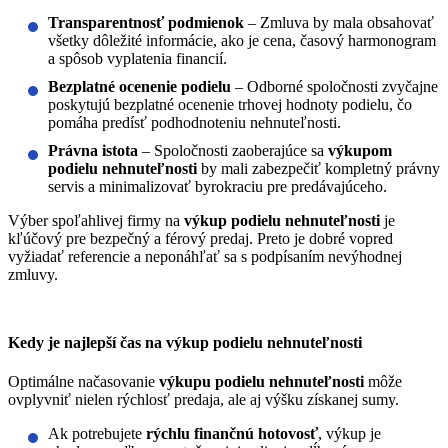
Transparentnosť podmienok
– Zmluva by mala obsahovať
všetky dôležité informácie, ako je cena, časový harmonogram
a spôsob vyplatenia financií.
Bezplatné ocenenie podielu
– Odborné spoločnosti zvyčajne
poskytujú bezplatné ocenenie trhovej hodnoty podielu, čo
pomáha predísť podhodnoteniu nehnuteľnosti.
Právna istota
– Spoločnosti zaoberajúce sa
výkupom
podielu nehnuteľnosti
by mali zabezpečiť kompletný právny
servis a minimalizovať byrokraciu pre predávajúceho.
Výber spoľahlivej firmy na
výkup podielu nehnuteľnosti
je
kľúčový pre bezpečný a férový predaj. Preto je dobré vopred
vyžiadať referencie a neponáhľať sa s podpísaním nevýhodnej
zmluvy.
Kedy je najlepší čas na výkup podielu nehnuteľnosti
Optimálne načasovanie
výkupu podielu nehnuteľnosti
môže
ovplyvniť nielen rýchlosť predaja, ale aj výšku získanej sumy.
Ak potrebujete
rýchlu finančnú hotovosť
, výkup je