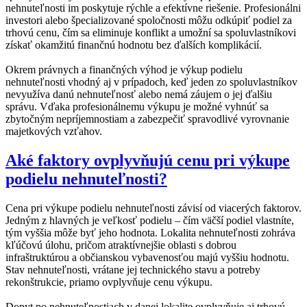
nehnuteľnosti im poskytuje rýchle a efektívne riešenie. Profesionálni
investori alebo špecializované spoločnosti môžu odkúpiť podiel za
trhovú cenu, čím sa eliminuje konflikt a umožní sa spoluvlastníkovi
získať okamžitú finančnú hodnotu bez ďalších komplikácií.
Okrem právnych a finančných výhod je výkup podielu
nehnuteľnosti vhodný aj v prípadoch, keď jeden zo spoluvlastníkov
nevyužíva danú nehnuteľnosť alebo nemá záujem o jej ďalšiu
správu. Vďaka profesionálnemu výkupu je možné vyhnúť sa
zbytočným nepríjemnostiam a zabezpečiť spravodlivé vyrovnanie
majetkových vzťahov.
Aké faktory ovplyvňujú cenu pri výkupe
podielu nehnuteľnosti?
Cena pri výkupe podielu nehnuteľnosti závisí od viacerých faktorov.
Jedným z hlavných je veľkosť podielu – čím väčší podiel vlastníte,
tým vyššia môže byť jeho hodnota. Lokalita nehnuteľnosti zohráva
kľúčovú úlohu, pričom atraktívnejšie oblasti s dobrou
infraštruktúrou a občianskou vybavenosťou majú vyššiu hodnotu.
Stav nehnuteľnosti, vrátane jej technického stavu a potreby
rekonštrukcie, priamo ovplyvňuje cenu výkupu.
Dopyt po nehnuteľnostiach v danej lokalite ovplyvňuje aj trhovú