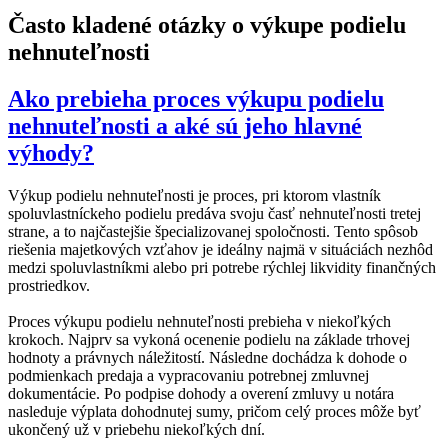
Často kladené otázky o výkupe podielu
nehnuteľnosti
Ako prebieha proces výkupu podielu
nehnuteľnosti a aké sú jeho hlavné
výhody?
Výkup podielu nehnuteľnosti je proces, pri ktorom vlastník
spoluvlastníckeho podielu predáva svoju časť nehnuteľnosti tretej
strane, a to najčastejšie špecializovanej spoločnosti. Tento spôsob
riešenia majetkových vzťahov je ideálny najmä v situáciách nezhôd
medzi spoluvlastníkmi alebo pri potrebe rýchlej likvidity finančných
prostriedkov.
Proces výkupu podielu nehnuteľnosti prebieha v niekoľkých
krokoch. Najprv sa vykoná ocenenie podielu na základe trhovej
hodnoty a právnych náležitostí. Následne dochádza k dohode o
podmienkach predaja a vypracovaniu potrebnej zmluvnej
dokumentácie. Po podpise dohody a overení zmluvy u notára
nasleduje výplata dohodnutej sumy, pričom celý proces môže byť
ukončený už v priebehu niekoľkých dní.