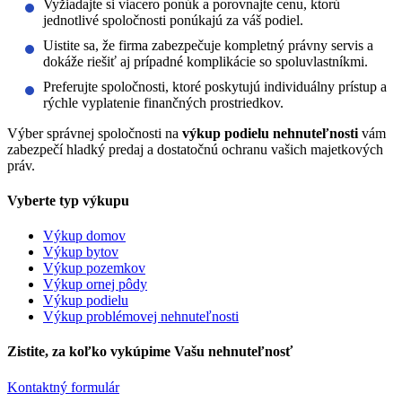
Vyžiadajte si viacero ponúk a porovnajte cenu, ktorú
jednotlivé spoločnosti ponúkajú za váš podiel.
Uistite sa, že firma zabezpečuje kompletný právny servis a
dokáže riešiť aj prípadné komplikácie so spoluvlastníkmi.
Preferujte spoločnosti, ktoré poskytujú individuálny prístup a
rýchle vyplatenie finančných prostriedkov.
Výber správnej spoločnosti na
výkup podielu nehnuteľnosti
vám
zabezpečí hladký predaj a dostatočnú ochranu vašich majetkových
práv.
Vyberte typ výkupu
Výkup domov
Výkup bytov
Výkup pozemkov
Výkup ornej pôdy
Výkup podielu
Výkup problémovej nehnuteľnosti
Zistite, za koľko vykúpime Vašu nehnuteľnosť
Kontaktný formulár