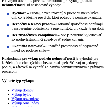
Hlavnými dôvodmi, prečo sa rozhodnúť pre
výkup podielu
nehnuteľnosti
, sú nasledovné výhody:
Rýchlosť
– Predaj je zrealizovaný v priebehu niekoľkých
dní, čo je ideálne pre tých, ktorí potrebujú peniaze okamžite.
Bezpečný a férový proces
– Odborné spoločnosti ponúkajú
transparentné podmienky a právnu istotu pri každej transakcii.
Bez zbytočných komplikácií
– Nie je potrebné vyjednávať
so spoluvlastníkmi či absolvovať súdne konania.
Okamžitá hotovosť
– Finančné prostriedky sú vyplatené
ihneď po podpise zmluvy.
Rozhodnutie pre
výkup podielu nehnuteľnosti
je výhodné pre
každého, kto chce rýchlo a bez starostí speňažiť svoj majetkový
podiel, a zároveň sa vyhnúť zdĺhavým administratívnym a právnym
procesom.
Vyberte typ výkupu
Výkup domov
Výkup bytov
Výkup pozemkov
Výkup ornej pôdy