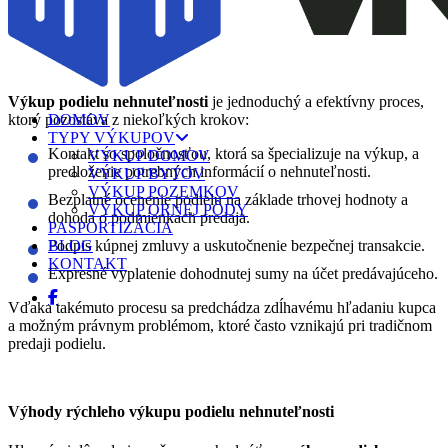
Ako funguje výkup podielu nehnuteľnosti
Výkup podielu nehnuteľnosti
je jednoduchý a efektívny proces,
ktorý pozostáva z niekoľkých krokov:
DOMOV
TYPY VÝKUPOV
Kontakt so spoločnosťou, ktorá sa špecializuje na výkup, a
VÝKUP DOMOV
predloženie potrebných informácií o nehnuteľnosti.
VÝKUP BYTOV
VÝKUP POZEMKOV
Bezplatné ocenenie podielu na základe trhovej hodnoty a
VÝKUP ORNEJ PÔDY
dohoda o podmienkach predaja.
PASPORTIZÁCIA
Podpis kúpnej zmluvy a uskutočnenie bezpečnej transakcie.
BLOG
KONTAKT
Expresné vyplatenie dohodnutej sumy na účet predávajúceho.
Vďaka takémuto procesu sa predchádza zdĺhavému hľadaniu kupca
a možným právnym problémom, ktoré často vznikajú pri tradičnom
predaji podielu.
Výhody rýchleho výkupu podielu nehnuteľnosti