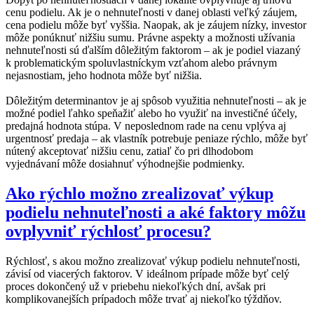
cenu podielu. Ak je o nehnuteľnosti v danej oblasti veľký záujem,
cena podielu môže byť vyššia. Naopak, ak je záujem nízky, investor
môže ponúknuť nižšiu sumu. Právne aspekty a možnosti užívania
nehnuteľnosti sú ďalším dôležitým faktorom – ak je podiel viazaný
k problematickým spoluvlastníckym vzťahom alebo právnym
nejasnostiam, jeho hodnota môže byť nižšia.
Dôležitým determinantov je aj spôsob využitia nehnuteľnosti – ak je
možné podiel ľahko speňažiť alebo ho využiť na investičné účely,
predajná hodnota stúpa. V neposlednom rade na cenu vplýva aj
urgentnosť predaja – ak vlastník potrebuje peniaze rýchlo, môže byť
nútený akceptovať nižšiu cenu, zatiaľ čo pri dlhodobom
vyjednávaní môže dosiahnuť výhodnejšie podmienky.
Ako rýchlo možno zrealizovať výkup
podielu nehnuteľnosti a aké faktory môžu
ovplyvniť rýchlosť procesu?
Rýchlosť, s akou možno zrealizovať výkup podielu nehnuteľnosti,
závisí od viacerých faktorov. V ideálnom prípade môže byť celý
proces dokončený už v priebehu niekoľkých dní, avšak pri
komplikovanejších prípadoch môže trvať aj niekoľko týždňov.