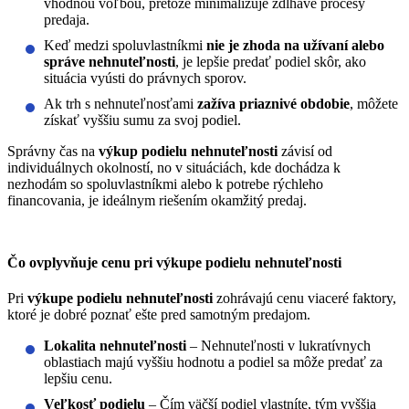
vhodnou voľbou, pretože minimalizuje zdĺhavé procesy
predaja.
Keď medzi spoluvlastníkmi
nie je zhoda na užívaní alebo
správe nehnuteľnosti
, je lepšie predať podiel skôr, ako
situácia vyústi do právnych sporov.
Ak trh s nehnuteľnosťami
zažíva priaznivé obdobie
, môžete
získať vyššiu sumu za svoj podiel.
Správny čas na
výkup podielu nehnuteľnosti
závisí od
individuálnych okolností, no v situáciách, kde dochádza k
nezhodám so spoluvlastníkmi alebo k potrebe rýchleho
financovania, je ideálnym riešením okamžitý predaj.
Čo ovplyvňuje cenu pri výkupe podielu nehnuteľnosti
Pri
výkupe podielu nehnuteľnosti
zohrávajú cenu viaceré faktory,
ktoré je dobré poznať ešte pred samotným predajom.
Lokalita nehnuteľnosti
– Nehnuteľnosti v lukratívnych
oblastiach majú vyššiu hodnotu a podiel sa môže predať za
lepšiu cenu.
Veľkosť podielu
– Čím väčší podiel vlastníte, tým vyššia