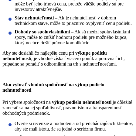
môže byť jeho trhová cena, pretože väčšie podiely sú pre
investorov atraktívnejšie.
Stav nehnuteľnosti
– Ak je nehnuteľnosť v dobrom
technickom stave, môže to priaznivo ovplyvniť cenu podielu.
Dohody so spoluvlastníkmi
– Ak sú medzi spoluvlastníkmi
spory, môže to znížiť hodnotu podielu pre možného kupca,
ktorý nechce riešiť právne komplikácie.
Aby ste dosiahli čo najlepšiu cenu pri
výkupe podielu
nehnuteľnosti
, je vhodné získať viacero ponúk a porovnať ich,
prípadne sa poradiť s odborníkmi na trh s nehnuteľnosťami.
Ako vybrať vhodnú spoločnosť na výkup podielu
nehnuteľnosti
Pri výbere spoločnosti na
výkup podielu nehnuteľnosti
je dôležité
zamerať sa na jej spoľahlivosť, právnu istotu a transparentnosť
obchodných podmienok.
Overte si recenzie a hodnotenia od predchádzajúcich klientov,
aby ste mali istotu, že sa jedná o serióznu firmu.