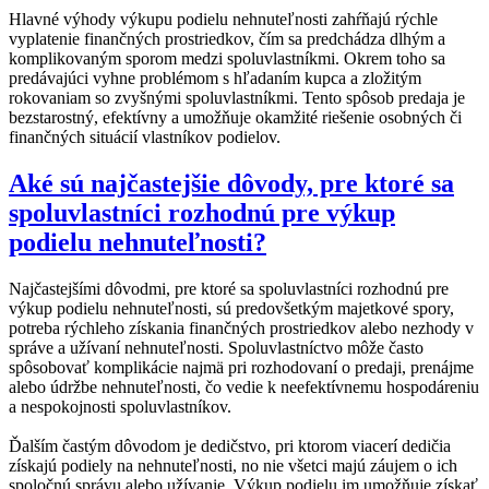
Hlavné výhody výkupu podielu nehnuteľnosti zahŕňajú rýchle
vyplatenie finančných prostriedkov, čím sa predchádza dlhým a
komplikovaným sporom medzi spoluvlastníkmi. Okrem toho sa
predávajúci vyhne problémom s hľadaním kupca a zložitým
rokovaniam so zvyšnými spoluvlastníkmi. Tento spôsob predaja je
bezstarostný, efektívny a umožňuje okamžité riešenie osobných či
finančných situácií vlastníkov podielov.
Aké sú najčastejšie dôvody, pre ktoré sa
spoluvlastníci rozhodnú pre výkup
podielu nehnuteľnosti?
Najčastejšími dôvodmi, pre ktoré sa spoluvlastníci rozhodnú pre
výkup podielu nehnuteľnosti, sú predovšetkým majetkové spory,
potreba rýchleho získania finančných prostriedkov alebo nezhody v
správe a užívaní nehnuteľnosti. Spoluvlastníctvo môže často
spôsobovať komplikácie najmä pri rozhodovaní o predaji, prenájme
alebo údržbe nehnuteľnosti, čo vedie k neefektívnemu hospodáreniu
a nespokojnosti spoluvlastníkov.
Ďalším častým dôvodom je dedičstvo, pri ktorom viacerí dedičia
získajú podiely na nehnuteľnosti, no nie všetci majú záujem o ich
spoločnú správu alebo užívanie. Výkup podielu im umožňuje získať