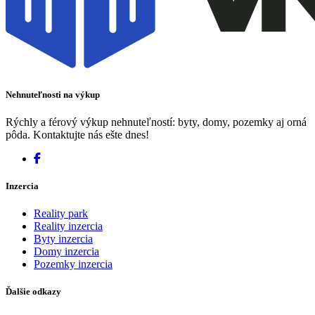
Nehnuteľnosti na výkup
Rýchly a férový výkup nehnuteľností: byty, domy, pozemky aj orná
pôda. Kontaktujte nás ešte dnes!
Inzercia
Reality park
Reality inzercia
Byty inzercia
Domy inzercia
Pozemky inzercia
Ďalšie odkazy