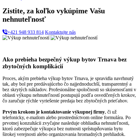
Zistite, za koľko vykúpime Vašu
nehnuteľnosť
+421 948 933 814
Kontaktujte nás
Ako prebieha bezpečný výkup bytov Trnava bez
zbytočných komplikácií
Proces, akým prebieha výkup bytov Trnava, je spravidla navrhnutý
tak, aby bol pre predávajúceho čo najjednoduchší, transparentný a
bez skrytých nákladov. Profesionálne spoločnosti so skúsenosťami v
oblasti výkupu nehnuteľností postupujú podľa osvedčených krokov,
čo zaručuje rýchle vyriešenie predaja bez zbytočných prieťahov.
Prvým krokom je kontaktovanie výkupnej firmy
, či už
telefonicky, e-mailom alebo prostredníctvom online formulára. Po
prvotnej konzultácii zvyčajne nasleduje obhliadka nehnuteľnosti,
ktorú zabezpečuje výkupca bez nutnosti sprístupňovania bytu
širokej verejnosti alebo organizovania hromadných prehliadok.