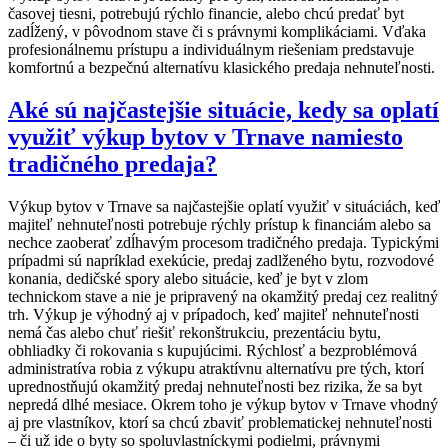
časovej tiesni, potrebujú rýchlo financie, alebo chcú predať byt
zadĺžený, v pôvodnom stave či s právnymi komplikáciami. Vďaka
profesionálnemu prístupu a individuálnym riešeniam predstavuje
komfortnú a bezpečnú alternatívu klasického predaja nehnuteľnosti.
Aké sú najčastejšie situácie, kedy sa oplatí
využiť výkup bytov v Trnave namiesto
tradičného predaja?
Výkup bytov v Trnave sa najčastejšie oplatí využiť v situáciách, keď
majiteľ nehnuteľnosti potrebuje rýchly prístup k financiám alebo sa
nechce zaoberať zdĺhavým procesom tradičného predaja. Typickými
prípadmi sú napríklad exekúcie, predaj zadlženého bytu, rozvodové
konania, dedičské spory alebo situácie, keď je byt v zlom
technickom stave a nie je pripravený na okamžitý predaj cez realitný
trh. Výkup je výhodný aj v prípadoch, keď majiteľ nehnuteľnosti
nemá čas alebo chuť riešiť rekonštrukciu, prezentáciu bytu,
obhliadky či rokovania s kupujúcimi. Rýchlosť a bezproblémová
administratíva robia z výkupu atraktívnu alternatívu pre tých, ktorí
uprednostňujú okamžitý predaj nehnuteľnosti bez rizika, že sa byt
nepredá dlhé mesiace. Okrem toho je výkup bytov v Trnave vhodný
aj pre vlastníkov, ktorí sa chcú zbaviť problematickej nehnuteľnosti
– či už ide o byty so spoluvlastníckymi podielmi, právnymi