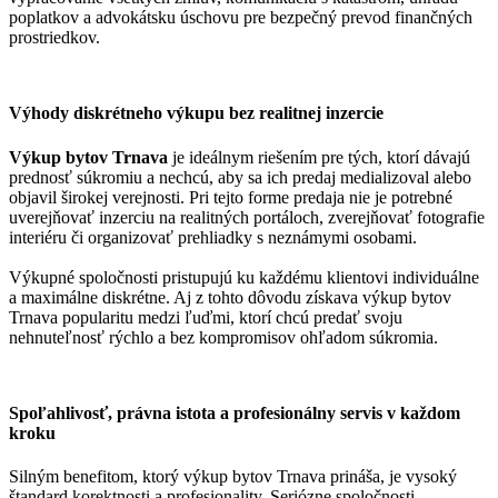
poplatkov a advokátsku úschovu pre bezpečný prevod finančných
prostriedkov.
Výhody diskrétneho výkupu bez realitnej inzercie
Výkup bytov Trnava
je ideálnym riešením pre tých, ktorí dávajú
prednosť súkromiu a nechcú, aby sa ich predaj medializoval alebo
objavil širokej verejnosti. Pri tejto forme predaja nie je potrebné
uverejňovať inzerciu na realitných portáloch, zverejňovať fotografie
interiéru či organizovať prehliadky s neznámymi osobami.
Výkupné spoločnosti pristupujú ku každému klientovi individuálne
a maximálne diskrétne. Aj z tohto dôvodu získava výkup bytov
Trnava popularitu medzi ľuďmi, ktorí chcú predať svoju
nehnuteľnosť rýchlo a bez kompromisov ohľadom súkromia.
Spoľahlivosť, právna istota a profesionálny servis v každom
kroku
Silným benefitom, ktorý výkup bytov Trnava prináša, je vysoký
štandard korektnosti a profesionality. Seriózne spoločnosti