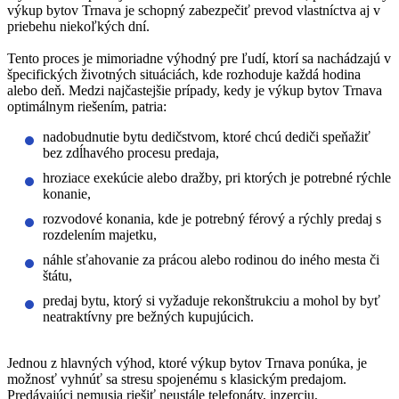
výkup bytov Trnava je schopný zabezpečiť prevod vlastníctva aj v
priebehu niekoľkých dní.
Tento proces je mimoriadne výhodný pre ľudí, ktorí sa nachádzajú v
špecifických životných situáciách, kde rozhoduje každá hodina
alebo deň. Medzi najčastejšie prípady, kedy je výkup bytov Trnava
optimálnym riešením, patria:
nadobudnutie bytu dedičstvom, ktoré chcú dediči speňažiť
bez zdĺhavého procesu predaja,
hroziace exekúcie alebo dražby, pri ktorých je potrebné rýchle
konanie,
rozvodové konania, kde je potrebný férový a rýchly predaj s
rozdelením majetku,
náhle sťahovanie za prácou alebo rodinou do iného mesta či
štátu,
predaj bytu, ktorý si vyžaduje rekonštrukciu a mohol by byť
neatraktívny pre bežných kupujúcich.
Jednou z hlavných výhod, ktoré výkup bytov Trnava ponúka, je
možnosť vyhnúť sa stresu spojenému s klasickým predajom.
Predávajúci nemusia riešiť neustále telefonáty, inzerciu,