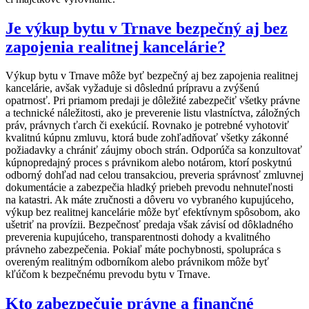
Je výkup bytu v Trnave bezpečný aj bez
zapojenia realitnej kancelárie?
Výkup bytu v Trnave môže byť bezpečný aj bez zapojenia realitnej
kancelárie, avšak vyžaduje si dôslednú prípravu a zvýšenú
opatrnosť. Pri priamom predaji je dôležité zabezpečiť všetky právne
a technické náležitosti, ako je preverenie listu vlastníctva, záložných
práv, právnych ťarch či exekúcií. Rovnako je potrebné vyhotoviť
kvalitnú kúpnu zmluvu, ktorá bude zohľadňovať všetky zákonné
požiadavky a chrániť záujmy oboch strán. Odporúča sa konzultovať
kúpnopredajný proces s právnikom alebo notárom, ktorí poskytnú
odborný dohľad nad celou transakciou, preveria správnosť zmluvnej
dokumentácie a zabezpečia hladký priebeh prevodu nehnuteľnosti
na katastri. Ak máte zručnosti a dôveru vo vybraného kupujúceho,
výkup bez realitnej kancelárie môže byť efektívnym spôsobom, ako
ušetriť na provízii. Bezpečnosť predaja však závisí od dôkladného
preverenia kupujúceho, transparentnosti dohody a kvalitného
právneho zabezpečenia. Pokiaľ máte pochybnosti, spolupráca s
overeným realitným odborníkom alebo právnikom môže byť
kľúčom k bezpečnému prevodu bytu v Trnave.
Kto zabezpečuje právne a finančné