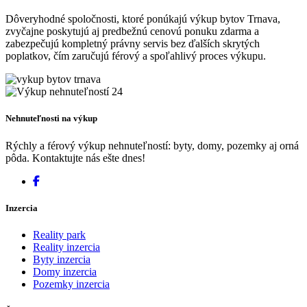
Dôveryhodné spoločnosti, ktoré ponúkajú výkup bytov Trnava,
zvyčajne poskytujú aj predbežnú cenovú ponuku zdarma a
zabezpečujú kompletný právny servis bez ďalších skrytých
poplatkov, čím zaručujú férový a spoľahlivý proces výkupu.
Nehnuteľnosti na výkup
Rýchly a férový výkup nehnuteľností: byty, domy, pozemky aj orná
pôda. Kontaktujte nás ešte dnes!
Inzercia
Reality park
Reality inzercia
Byty inzercia
Domy inzercia
Pozemky inzercia