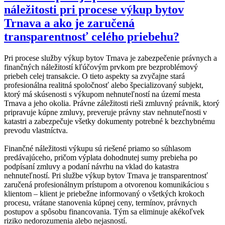
náležitosti pri procese výkup bytov
Trnava a ako je zaručená
transparentnosť celého priebehu?
Pri procese služby výkup bytov Trnava je zabezpečenie právnych a
finančných náležitostí kľúčovým prvkom pre bezproblémový
priebeh celej transakcie. O tieto aspekty sa zvyčajne stará
profesionálna realitná spoločnosť alebo špecializovaný subjekt,
ktorý má skúsenosti s výkupom nehnuteľností na území mesta
Trnava a jeho okolia. Právne záležitosti rieši zmluvný právnik, ktorý
pripravuje kúpne zmluvy, preveruje právny stav nehnuteľnosti v
katastri a zabezpečuje všetky dokumenty potrebné k bezchybnému
prevodu vlastníctva.
Finančné náležitosti výkupu sú riešené priamo so súhlasom
predávajúceho, pričom výplata dohodnutej sumy prebieha po
podpísaní zmluvy a podaní návrhu na vklad do katastra
nehnuteľností. Pri službe výkup bytov Trnava je transparentnosť
zaručená profesionálnym prístupom a otvorenou komunikáciou s
klientom – klient je priebežne informovaný o všetkých krokoch
procesu, vrátane stanovenia kúpnej ceny, termínov, právnych
postupov a spôsobu financovania. Tým sa eliminuje akékoľvek
riziko nedorozumenia alebo nejasností.