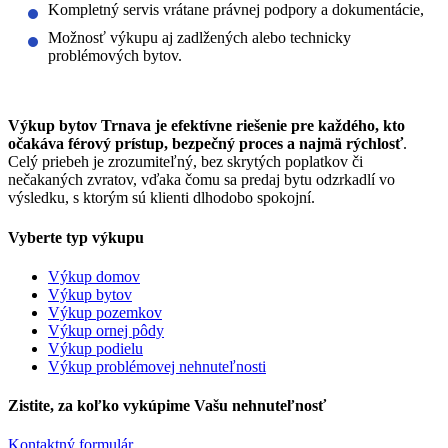
Kompletný servis vrátane právnej podpory a dokumentácie,
Možnosť výkupu aj zadlžených alebo technicky
problémových bytov.
Výkup bytov Trnava je efektívne riešenie pre každého, kto
očakáva férový prístup, bezpečný proces a najmä rýchlosť
.
Celý priebeh je zrozumiteľný, bez skrytých poplatkov či
nečakaných zvratov, vďaka čomu sa predaj bytu odzrkadlí vo
výsledku, s ktorým sú klienti dlhodobo spokojní.
Vyberte typ výkupu
Výkup domov
Výkup bytov
Výkup pozemkov
Výkup ornej pôdy
Výkup podielu
Výkup problémovej nehnuteľnosti
Zistite, za koľko vykúpime Vašu nehnuteľnosť
Kontaktný formulár