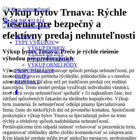
Výkup bytov Trnava: Rýchle
+421 948 933 814
riešenie pre bezpečný a
efektívny predaj nehnuteľnosti
DOMOV
TYPY VÝKUPOV
VÝKUP DOMOV
Výkup bytov Trnava: Prečo je rýchle riešenie
VÝKUP BYTOV
výhodou pre predávajúcich
VÝKUP POZEMKOV
VÝKUP ORNEJ PÔDY
Výkup bytov Trnava predstavuje spôsob predaja nehnuteľnosti, pri
PASPORTIZÁCIA
ktorom celý proces prebieha rýchlejšie, jednoduchšie a s menšou
BLOG
administratívnou záťažou než pri tradičnom predaji cez realitnú
KONTAKT
kanceláriu. Tento model predaja využívajú individuálni vlastníci,
ktorí chcú svoju nehnuteľnosť speňažiť v čo najkratšom čase, bez
zdržaní spôsobených čakaním na ideálneho kupujúceho. Výkup
bytu znamená, že nehnuteľnosť odkúpi priamo špecializovaná
firma, často do niekoľkých dní od prvotného kontaktu. Spoločnosti
poskytujúce výkup bytov Trnava sa špecializujú práve na tento
rýchly a efektívny spôsob nadobúdania nehnuteľností.
Predávajúcemu tým odpadá nutnosť vybavovať si prezentáciu bytu,
organizovať obhliadky alebo zložito komunikovať so záujemcami.
Kým klasické predaje môžu trvať niekoľko mesiacov, profesionálny