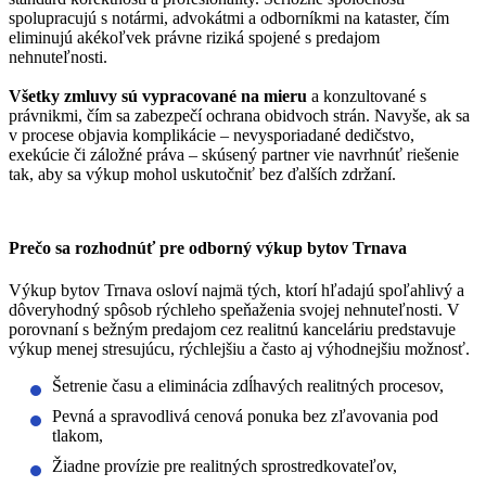
spolupracujú s notármi, advokátmi a odborníkmi na kataster, čím
eliminujú akékoľvek právne riziká spojené s predajom
nehnuteľnosti.
Všetky zmluvy sú vypracované na mieru
a konzultované s
právnikmi, čím sa zabezpečí ochrana obidvoch strán. Navyše, ak sa
v procese objavia komplikácie – nevysporiadané dedičstvo,
exekúcie či záložné práva – skúsený partner vie navrhnúť riešenie
tak, aby sa výkup mohol uskutočniť bez ďalších zdržaní.
Prečo sa rozhodnúť pre odborný výkup bytov Trnava
Výkup bytov Trnava osloví najmä tých, ktorí hľadajú spoľahlivý a
dôveryhodný spôsob rýchleho speňaženia svojej nehnuteľnosti. V
porovnaní s bežným predajom cez realitnú kanceláriu predstavuje
výkup menej stresujúcu, rýchlejšiu a často aj výhodnejšiu možnosť.
Šetrenie času a eliminácia zdĺhavých realitných procesov,
Pevná a spravodlivá cenová ponuka bez zľavovania pod
tlakom,
Žiadne provízie pre realitných sprostredkovateľov,