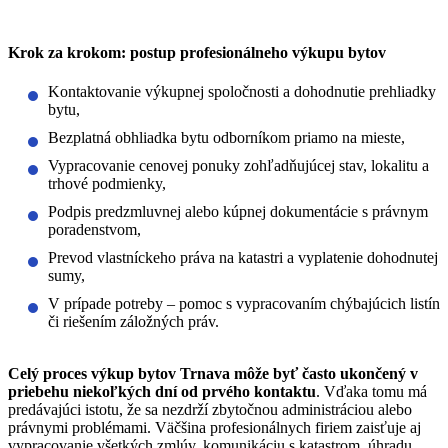
Krok za krokom: postup profesionálneho výkupu bytov
Kontaktovanie výkupnej spoločnosti a dohodnutie prehliadky
bytu,
Bezplatná obhliadka bytu odborníkom priamo na mieste,
Vypracovanie cenovej ponuky zohľadňujúcej stav, lokalitu a
trhové podmienky,
Podpis predzmluvnej alebo kúpnej dokumentácie s právnym
poradenstvom,
Prevod vlastníckeho práva na katastri a vyplatenie dohodnutej
sumy,
V prípade potreby – pomoc s vypracovaním chýbajúcich listín
či riešením záložných práv.
Celý proces výkup bytov Trnava môže byť často ukončený v
priebehu niekoľkých dní od prvého kontaktu
. Vďaka tomu má
predávajúci istotu, že sa nezdrží zbytočnou administráciou alebo
právnymi problémami. Väčšina profesionálnych firiem zaisťuje aj
vypracovanie všetkých zmlúv, komunikáciu s katastrom, úhradu