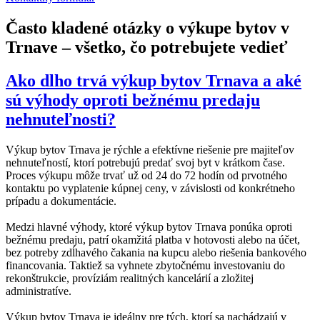
Často kladené otázky o výkupe bytov v
Trnave – všetko, čo potrebujete vedieť
Ako dlho trvá výkup bytov Trnava a aké
sú výhody oproti bežnému predaju
nehnuteľnosti?
Výkup bytov Trnava je rýchle a efektívne riešenie pre majiteľov
nehnuteľností, ktorí potrebujú predať svoj byt v krátkom čase.
Proces výkupu môže trvať už od 24 do 72 hodín od prvotného
kontaktu po vyplatenie kúpnej ceny, v závislosti od konkrétneho
prípadu a dokumentácie.
Medzi hlavné výhody, ktoré výkup bytov Trnava ponúka oproti
bežnému predaju, patrí okamžitá platba v hotovosti alebo na účet,
bez potreby zdĺhavého čakania na kupcu alebo riešenia bankového
financovania. Taktiež sa vyhnete zbytočnému investovaniu do
rekonštrukcie, províziám realitných kancelárií a zložitej
administratíve.
Výkup bytov Trnava je ideálny pre tých, ktorí sa nachádzajú v