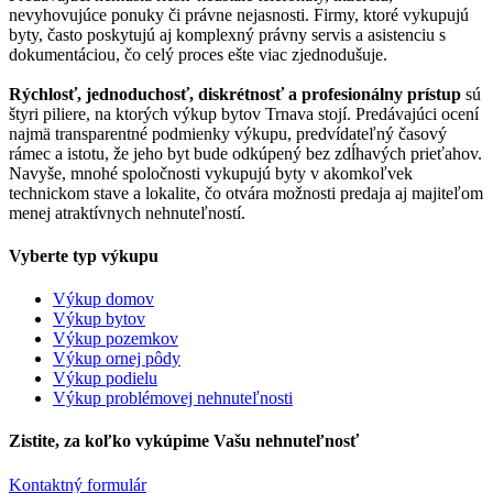
nevyhovujúce ponuky či právne nejasnosti. Firmy, ktoré vykupujú
byty, často poskytujú aj komplexný právny servis a asistenciu s
dokumentáciou, čo celý proces ešte viac zjednodušuje.
Rýchlosť, jednoduchosť, diskrétnosť a profesionálny prístup
sú
štyri piliere, na ktorých výkup bytov Trnava stojí. Predávajúci ocení
najmä transparentné podmienky výkupu, predvídateľný časový
rámec a istotu, že jeho byt bude odkúpený bez zdĺhavých prieťahov.
Navyše, mnohé spoločnosti vykupujú byty v akomkoľvek
technickom stave a lokalite, čo otvára možnosti predaja aj majiteľom
menej atraktívnych nehnuteľností.
Vyberte typ výkupu
Výkup domov
Výkup bytov
Výkup pozemkov
Výkup ornej pôdy
Výkup podielu
Výkup problémovej nehnuteľnosti
Zistite, za koľko vykúpime Vašu nehnuteľnosť
Kontaktný formulár