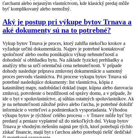
ťarchami alebo nejasným vlastníctvom, kde klasický predaj môže
byť komplikovaný alebo nemožný.
Aký je postup pri výkupe bytov Trnava a
aké dokumenty sú na to potrebné?
Vykup bytov Trnava je proces, ktorý zahŕňa niekoľko krokov a
vyžaduje určitú dokumentáciu. Najprv je potrebné kontaktovať
spoločnosť alebo osobu ponúkajúcu výkup nehnuteľností a
dohodnúť si obhliadku bytu. Na základe fyzickej prehliadky a
analýzy trhu sa určí orientačná cena nehnuteľnosti. V prípade
dohody nasleduje príprava zmluvnej dokumentácie a samotný
proces prevodu vlastníctva. Pri procese vykupu bytov Trnava sú
potrebné nasledujúce dokumenty: list vlastníctva, kópia z
katastrálnej mapy, nadobúdací doklad (napr. kúpna alebo darovacia
zmluva), potvrdenie o bezdlžnosti od správy domu, a v prípade, že
ide o byt v spoluvlastníctve, aj súhlas ostatných spoluvlastníkov. Ak
je na nehnuteľnosti záložné právo alebo ťarcha, je potrebné doložiť
informácie o veriteľovi a podmienkach vysporiadania. Výhodou
výkupu bytov je rýchlosť celého procesu – v Trnave môže byť byt
predaný a peniaze vyplatené už do niekoľkých dní. Vykup bytov
Trnava je vhodným riešením najmä pre tých, ktorí potrebujú rýchlo
získať financie, majú byt s ťarchou alebo potrebujú riešiť dedičské
či majetkové vyrovnanie.