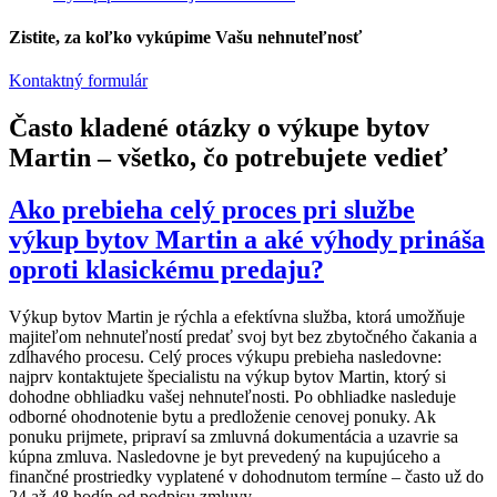
Zistite, za koľko vykúpime Vašu nehnuteľnosť
Kontaktný formulár
Často kladené otázky o výkupe bytov
Martin – všetko, čo potrebujete vedieť
Ako prebieha celý proces pri službe
výkup bytov Martin a aké výhody prináša
oproti klasickému predaju?
Výkup bytov Martin je rýchla a efektívna služba, ktorá umožňuje
majiteľom nehnuteľností predať svoj byt bez zbytočného čakania a
zdĺhavého procesu. Celý proces výkupu prebieha nasledovne:
najprv kontaktujete špecialistu na výkup bytov Martin, ktorý si
dohodne obhliadku vašej nehnuteľnosti. Po obhliadke nasleduje
odborné ohodnotenie bytu a predloženie cenovej ponuky. Ak
ponuku prijmete, pripraví sa zmluvná dokumentácia a uzavrie sa
kúpna zmluva. Nasledovne je byt prevedený na kupujúceho a
finančné prostriedky vyplatené v dohodnutom termíne – často už do
24 až 48 hodín od podpisu zmluvy.