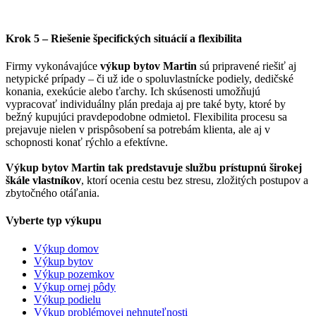
Krok 5 – Riešenie špecifických situácií a flexibilita
Firmy vykonávajúce
výkup bytov Martin
sú pripravené riešiť aj
netypické prípady – či už ide o spoluvlastnícke podiely, dedičské
konania, exekúcie alebo ťarchy. Ich skúsenosti umožňujú
vypracovať individuálny plán predaja aj pre také byty, ktoré by
bežný kupujúci pravdepodobne odmietol. Flexibilita procesu sa
prejavuje nielen v prispôsobení sa potrebám klienta, ale aj v
schopnosti konať rýchlo a efektívne.
Výkup bytov Martin tak predstavuje službu prístupnú širokej
škále vlastníkov
, ktorí ocenia cestu bez stresu, zložitých postupov a
zbytočného otáľania.
Vyberte typ výkupu
Výkup domov
Výkup bytov
Výkup pozemkov
Výkup ornej pôdy
Výkup podielu
Výkup problémovej nehnuteľnosti