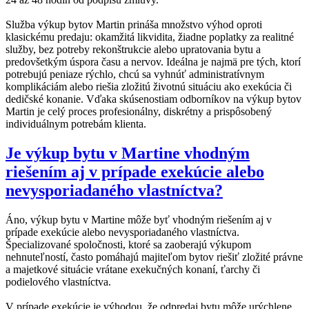
Služba výkup bytov Martin prináša množstvo výhod oproti
klasickému predaju: okamžitá likvidita, žiadne poplatky za realitné
služby, bez potreby rekonštrukcie alebo upratovania bytu a
predovšetkým úspora času a nervov. Ideálna je najmä pre tých, ktorí
potrebujú peniaze rýchlo, chcú sa vyhnúť administratívnym
komplikáciám alebo riešia zložitú životnú situáciu ako exekúcia či
dedičské konanie. Vďaka skúsenostiam odborníkov na výkup bytov
Martin je celý proces profesionálny, diskrétny a prispôsobený
individuálnym potrebám klienta.
Je výkup bytu v Martine vhodným
riešením aj v prípade exekúcie alebo
nevysporiadaného vlastníctva?
Áno, výkup bytu v Martine môže byť vhodným riešením aj v
prípade exekúcie alebo nevysporiadaného vlastníctva.
Špecializované spoločnosti, ktoré sa zaoberajú výkupom
nehnuteľností, často pomáhajú majiteľom bytov riešiť zložité právne
a majetkové situácie vrátane exekučných konaní, ťarchy či
podielového vlastníctva.
V prípade exekúcie je výhodou, že odpredaj bytu môže urýchlene