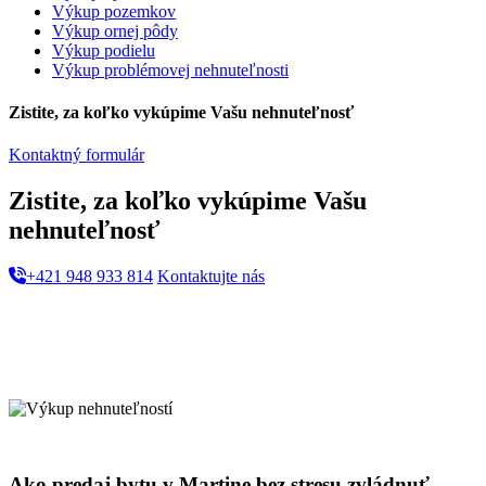
Výkup pozemkov
Výkup ornej pôdy
Výkup podielu
Výkup problémovej nehnuteľnosti
Zistite, za koľko vykúpime Vašu nehnuteľnosť
Kontaktný formulár
Zistite, za koľko vykúpime Vašu
nehnuteľnosť
+421 948 933 814
Kontaktujte nás
Ako predaj bytu v Martine bez stresu zvládnuť