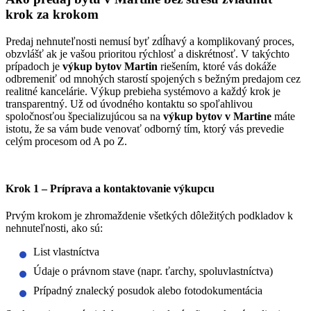
krok za krokom
Predaj nehnuteľnosti nemusí byť zdĺhavý a komplikovaný proces,
obzvlášť ak je vašou prioritou rýchlosť a diskrétnosť. V takýchto
prípadoch je
výkup bytov Martin
riešením, ktoré vás dokáže
odbremeniť od mnohých starostí spojených s bežným predajom cez
realitné kancelárie. Výkup prebieha systémovo a každý krok je
transparentný. Už od úvodného kontaktu so spoľahlivou
spoločnosťou špecializujúcou sa na
výkup bytov v Martine
máte
istotu, že sa vám bude venovať odborný tím, ktorý vás prevedie
celým procesom od A po Z.
Krok 1 – Príprava a kontaktovanie výkupcu
Prvým krokom je zhromaždenie všetkých dôležitých podkladov k
nehnuteľnosti, ako sú:
List vlastníctva
Údaje o právnom stave (napr. ťarchy, spoluvlastníctva)
Prípadný znalecký posudok alebo fotodokumentácia