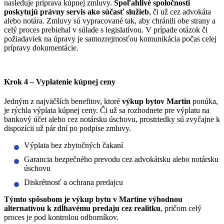
nasleduje príprava kúpnej zmluvy.
Spoľahlivé spoločnosti
poskytujú právny servis ako súčasť služieb
, či už cez advokáta
alebo notára. Zmluvy sú vypracované tak, aby chránili obe strany a
celý proces prebiehal v súlade s legislatívou. V prípade otázok či
požiadaviek na úpravy je samozrejmosťou komunikácia počas celej
prípravy dokumentácie.
Krok 4 – Vyplatenie kúpnej ceny
Jedným z najväčších benefitov, ktoré
výkup bytov Martin
ponúka,
je rýchla výplata kúpnej ceny. Či už sa rozhodnete pre výplatu na
bankový účet alebo cez notársku úschovu, prostriedky sú zvyčajne k
dispozícii už pár dní po podpise zmluvy.
Výplata bez zbytočných čakaní
Garancia bezpečného prevodu cez advokátsku alebo notársku
úschovu
Diskrétnosť a ochrana predajcu
Týmto spôsobom je výkup bytu v Martine výhodnou
alternatívou k zdĺhavému predaju cez realitku
, pričom celý
proces je pod kontrolou odborníkov.