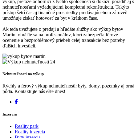
výkup, pretože odborníci z týchto spoločností si dokážu poradiť aj s
nehnuteľnosťami vyžadujúcimi kompletnú rekonštrukciu. Takýto
prístup šetrí čas aj finančné prostriedky predávajúceho a zároveň
umožňuje získať hotovosť za byt v krátkom čase.
Ak teda uvažujete o predaji a hľadáte služby ako výkup bytov
Martin, obráťte sa na profesionálov, ktorí zabezpečia férové
ocenenie a bezproblémový priebeh celej transakcie bez potreby
ďalších investícií.
Nehnuteľnosti na výkup
Rýchly a férový výkup nehnuteľností: byty, domy, pozemky aj orná
pôda. Kontaktujte nás ešte dnes!
Inzercia
Reality park
Reality inzercia
Byty inzercia