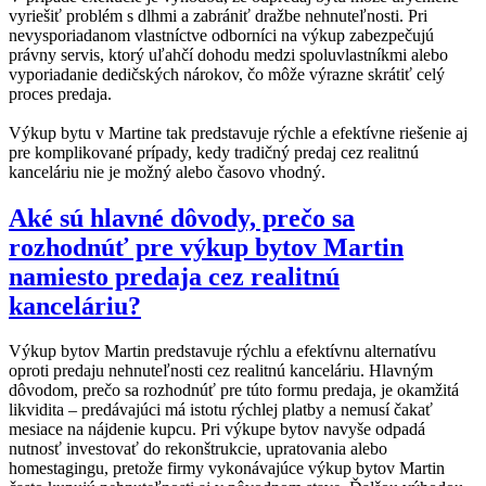
vyriešiť problém s dlhmi a zabrániť dražbe nehnuteľnosti. Pri
nevysporiadanom vlastníctve odborníci na výkup zabezpečujú
právny servis, ktorý uľahčí dohodu medzi spoluvlastníkmi alebo
vyporiadanie dedičských nárokov, čo môže výrazne skrátiť celý
proces predaja.
Výkup bytu v Martine tak predstavuje rýchle a efektívne riešenie aj
pre komplikované prípady, kedy tradičný predaj cez realitnú
kanceláriu nie je možný alebo časovo vhodný.
Aké sú hlavné dôvody, prečo sa
rozhodnúť pre výkup bytov Martin
namiesto predaja cez realitnú
kanceláriu?
Výkup bytov Martin predstavuje rýchlu a efektívnu alternatívu
oproti predaju nehnuteľnosti cez realitnú kanceláriu. Hlavným
dôvodom, prečo sa rozhodnúť pre túto formu predaja, je okamžitá
likvidita – predávajúci má istotu rýchlej platby a nemusí čakať
mesiace na nájdenie kupcu. Pri výkupe bytov navyše odpadá
nutnosť investovať do rekonštrukcie, upratovania alebo
homestagingu, pretože firmy vykonávajúce výkup bytov Martin