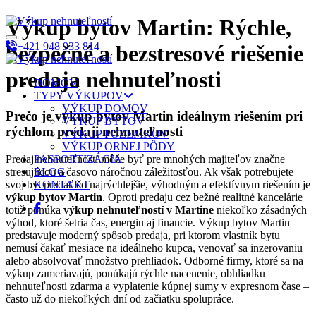
Výkup bytov Martin: Rýchle,
+421 948 933 814
bezpečné a bezstresové riešenie
predaja nehnuteľnosti
DOMOV
TYPY VÝKUPOV
VÝKUP DOMOV
Prečo je výkup bytov Martin ideálnym riešením pri
VÝKUP BYTOV
rýchlom predaji nehnuteľnosti
VÝKUP POZEMKOV
VÝKUP ORNEJ PÔDY
Predaj nehnuteľnosti môže byť pre mnohých majiteľov značne
PASPORTIZÁCIA
stresujúcou a časovo náročnou záležitosťou. Ak však potrebujete
BLOG
svoj byt predať čo najrýchlejšie, výhodným a efektívnym riešením je
KONTAKT
výkup bytov Martin
. Oproti predaju cez bežné realitné kancelárie
totiž ponúka
výkup nehnuteľností v Martine
niekoľko zásadných
výhod, ktoré šetria čas, energiu aj financie. Výkup bytov Martin
predstavuje moderný spôsob predaja, pri ktorom vlastník bytu
nemusí čakať mesiace na ideálneho kupca, venovať sa inzerovaniu
alebo absolvovať množstvo prehliadok. Odborné firmy, ktoré sa na
výkup zameriavajú, ponúkajú rýchle nacenenie, obhliadku
nehnuteľnosti zdarma a vyplatenie kúpnej sumy v expresnom čase –
často už do niekoľkých dní od začiatku spolupráce.