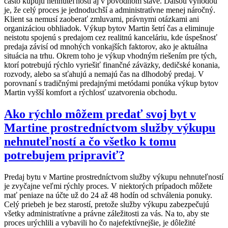
často kupujú nehnuteľnosti aj v pôvodnom stave. Ďalšou výhodou
je, že celý proces je jednoduchší a administratívne menej náročný.
Klient sa nemusí zaoberať zmluvami, právnymi otázkami ani
organizáciou obhliadok. Výkup bytov Martin šetrí čas a eliminuje
neistotu spojenú s predajom cez realitnú kanceláriu, kde úspešnosť
predaja závisí od mnohých vonkajších faktorov, ako je aktuálna
situácia na trhu. Okrem toho je výkup vhodným riešením pre tých,
ktorí potrebujú rýchlo vyriešiť finančné záväzky, dedičské konania,
rozvody, alebo sa sťahujú a nemajú čas na dlhodobý predaj. V
porovnaní s tradičnými predajnými metódami ponúka výkup bytov
Martin vyšší komfort a rýchlosť uzatvorenia obchodu.
Ako rýchlo môžem predať svoj byt v
Martine prostredníctvom služby výkupu
nehnuteľností a čo všetko k tomu
potrebujem pripraviť?
Predaj bytu v Martine prostredníctvom služby výkupu nehnuteľností
je zvyčajne veľmi rýchly proces. V niektorých prípadoch môžete
mať peniaze na účte už do 24 až 48 hodín od schválenia ponuky.
Celý priebeh je bez starostí, pretože služby výkupu zabezpečujú
všetky administratívne a právne záležitosti za vás. Na to, aby ste
proces urýchlili a vybavili ho čo najefektívnejšie, je dôležité