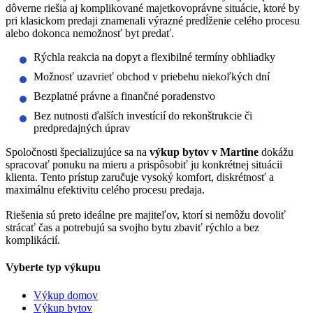
dôverne riešia aj komplikované majetkovoprávne situácie, ktoré by
pri klasickom predaji znamenali výrazné predĺženie celého procesu
alebo dokonca nemožnosť byt predať.
Rýchla reakcia na dopyt a flexibilné termíny obhliadky
Možnosť uzavrieť obchod v priebehu niekoľkých dní
Bezplatné právne a finančné poradenstvo
Bez nutnosti ďalších investícií do rekonštrukcie či
predpredajných úprav
Spoločnosti špecializujúce sa na
výkup bytov v Martine
dokážu
spracovať ponuku na mieru a prispôsobiť ju konkrétnej situácii
klienta. Tento prístup zaručuje vysoký komfort, diskrétnosť a
maximálnu efektivitu celého procesu predaja.
Riešenia sú preto ideálne pre majiteľov, ktorí si nemôžu dovoliť
strácať čas a potrebujú sa svojho bytu zbaviť rýchlo a bez
komplikácií.
Vyberte typ výkupu
Výkup domov
Výkup bytov