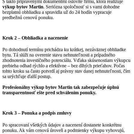
S takto pripravenými dokumentmi oslovíte firmu, ktorá realizuje
výkup bytov Martin
. Seriózna spoločnosť si s vami dohodne
bezplatnú obhliadku a spravidla už do 24 hodín vypracuje
predbežnú cenovú ponuku.
Krok 2 – Obhliadka a nacenenie
Po dohodnutí termínu prichádza ku krátkej, nezáväznej obhliadke
bytu. Tá slúži na overenie stavu nehnuteľnosti a prípadného
zhodnotenia investičného potenciálu. Vďaka skúsenostiam výkupcu
prebieha odhad rýchlo a efektívne – bez dlhých prieťahov. Počas
tohto kroku sa často potvrdí aj právny stav danej nehnuteľnosti, čím
sa urýchľuje ďalší postup.
Profesionálny výkup bytov Martin tak zabezpečuje úplnú
transparentnosť ešte pred schválením ponuky.
Krok 3 – Ponuka a podpis zmluvy
Po spracovaní všetkých údajov a nacenení dostanete konkrétnu
ponuku. Ak vám cenová úroveň a podmienky výkupu vyhovujú,