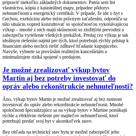
pripraviť niekoľko základných dokumentov. Patria sem list
vlastníctva, kópia z katastrálnej mapy, prípadne pôdorys
nehnuteľnosti a energetický certifikát. V prípade, že ide o byt s
ťarchou, exekúciou alebo iným právnym zaťažením, odporúča sa
túto situáciu vopred konzultovať so spoločnosťou vykonávajúcou
výkup – mnohé z nich majú skúsenosti so zložitými prevodmi a
zabezpečia vyriešenie všetkých prekážok. Predaj cez výkup je tak
ideálnym riešením najmä pre tých, ktorí potrebujú rýchly prístup k
financiám alebo nechcú riešiť zdĺhavé hľadanie kupujúceho.
Navyše, vyhnete sa províziám realitným kanceláriám a
minimalizujete riziká spojené s predajom.
Je možné zrealizovať výkup bytov
Martin aj bez potreby investovať do
opráv alebo rekonštrukcie nehnuteľnosti?
Áno, výkup bytov Martin je možné zrealizovať aj bez nutnosti
investovať do opráv alebo rekonštrukcie nehnuteľnosti. Mnohé
spoločnosti špecializujúce sa na výkup bytov v Martine ponúkajú
rýchle a efektívne riešenie pre majiteľov nehnuteľností, ktorí
potrebujú predať svoj byt v akomkoľvek stave.
Bez ohľadu na technický stav bytu je možné zabezpečiť jeho