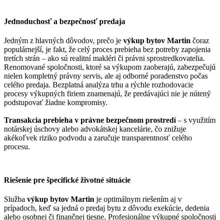
Jednoduchosť a bezpečnosť predaja
Jedným z hlavných dôvodov, prečo je
výkup bytov Martin
čoraz
populárnejší, je fakt, že celý proces prebieha bez potreby zapojenia
tretích strán – ako sú realitní makléri či právni sprostredkovatelia.
Renomované spoločnosti, ktoré sa výkupom zaoberajú, zabezpečujú
nielen kompletný právny servis, ale aj odborné poradenstvo počas
celého predaja. Bezplatná analýza trhu a rýchle rozhodovacie
procesy výkupných firiem znamenajú, že predávajúci nie je nútený
podstupovať žiadne kompromisy.
Transakcia prebieha v právne bezpečnom prostredí
– s využitím
notárskej úschovy alebo advokátskej kancelárie, čo znižuje
akékoľvek riziko podvodu a zaručuje transparentnosť celého
procesu.
Riešenie pre špecifické životné situácie
Služba
výkup bytov Martin
je optimálnym riešením aj v
prípadoch, keď sa jedná o predaj bytu z dôvodu exekúcie, dedenia
alebo osobnej či finančnej tiesne. Profesionálne výkupné spoločnosti