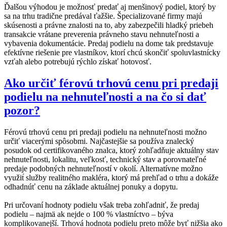
Ďalšou výhodou je možnosť predať aj menšinový podiel, ktorý by
sa na trhu tradične predával ťažšie. Špecializované firmy majú
skúsenosti a právne znalosti na to, aby zabezpečili hladký priebeh
transakcie vrátane preverenia právneho stavu nehnuteľnosti a
vybavenia dokumentácie. Predaj podielu na dome tak predstavuje
efektívne riešenie pre vlastníkov, ktorí chcú skončiť spoluvlastnícky
vzťah alebo potrebujú rýchlo získať hotovosť.
Ako určiť férovú trhovú cenu pri predaji
podielu na nehnuteľnosti a na čo si dať
pozor?
Férovú trhovú cenu pri predaji podielu na nehnuteľnosti možno
určiť viacerými spôsobmi. Najčastejšie sa používa znalecký
posudok od certifikovaného znalca, ktorý zohľadňuje aktuálny stav
nehnuteľnosti, lokalitu, veľkosť, technický stav a porovnateľné
predaje podobných nehnuteľností v okolí. Alternatívne možno
využit́ služby realitného makléra, ktorý má prehľad o trhu a dokáže
odhadnúť cenu na základe aktuálnej ponuky a dopytu.
Pri určovaní hodnoty podielu však treba zohľadniť, že predaj
podielu – najmä ak nejde o 100 % vlastníctvo – býva
komplikovanejší. Trhová hodnota podielu preto môže byť nižšia ako