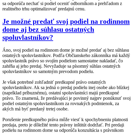
sa odporúča nechať si podiel oceniť odborníkom a prehľadom z
realitného trhu optimalizovať predajnú cenu.
Je možné predať svoj podiel na rodinnom
dome aj bez súhlasu ostatných
spoluvlastníkov?
Áno, svoj podiel na rodinnom dome je možné predať aj bez súhlasu
ostatných spoluvlastníkov. Podľa Občianskeho zákonníka má každý
spoluvlastník právo so svojím podielom samostatne nakladať, čo
zahŕňa aj jeho predaj. Nevyžaduje sa písomný súhlas ostatných
spoluvlastníkov so samotným prevodom podielu.
Je však potrebné zohľadniť predkupné právo ostatných
spoluvlastníkov. Ak sa jedná o predaj podielu inej osobe ako blízkej
(napríklad príbuznému), ostatní spoluvlastníci majú predkupné
právo. To znamená, že predávajúci je povinný najprv ponúknuť svoj
podiel ostatným spoluvlastníkom za rovnakých podmienok, za
akých má byť predaný tretej osobe.
Porušenie predkupného práva môže viesť k spochybneniu platnosti
predaja, preto je dôležité tento právny inštitút dodržať. Pri predaji
podielu na rodinnom dome sa odporúča konzultácia s právnikom