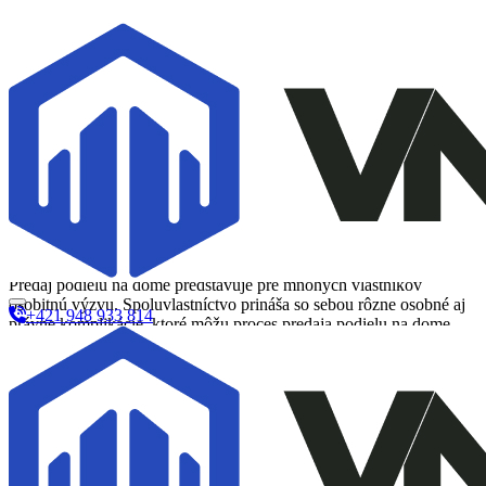
Predaj podielu na dome:
Efektívne riešenia pri
nezhodách so spoluvlastníkmi a
možnosti rýchleho výkupu
Predaj podielu na dome: Ako predísť najčastejším
problémom so spoluvlastníkmi
Predaj podielu na dome predstavuje pre mnohých vlastníkov
osobitnú výzvu. Spoluvlastníctvo prináša so sebou rôzne osobné aj
+421 948 933 814
právne komplikácie, ktoré môžu proces predaja podielu na dome
výrazne skomplikovať. Najmä pri viacgeneračných
nehnuteľnostiach sa často stretávame s nezhodami ohľadom
budúcnosti spoločného vlastníctva.
Jedným z najčastejších problémov, ktorým čelia majitelia pri
rozhodovaní o predaji podielu na dome, býva
neochota
spoluvlastníkov spolupracovať
. Nezriedka sa stáva, že nie všetci
spoluvlastníci majú záujem predať svoju časť, alebo sa nemôžu