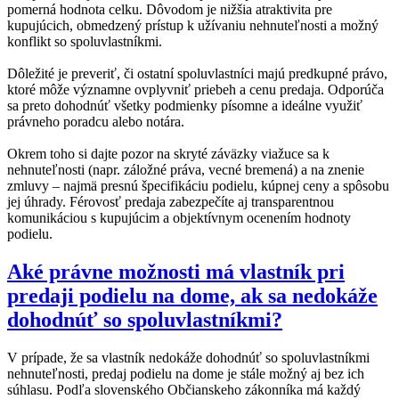
pomerná hodnota celku. Dôvodom je nižšia atraktivita pre
kupujúcich, obmedzený prístup k užívaniu nehnuteľnosti a možný
konflikt so spoluvlastníkmi.
Dôležité je preveriť, či ostatní spoluvlastníci majú predkupné právo,
ktoré môže významne ovplyvniť priebeh a cenu predaja. Odporúča
sa preto dohodnúť všetky podmienky písomne a ideálne využiť
právneho poradcu alebo notára.
Okrem toho si dajte pozor na skryté záväzky viažuce sa k
nehnuteľnosti (napr. záložné práva, vecné bremená) a na znenie
zmluvy – najmä presnú špecifikáciu podielu, kúpnej ceny a spôsobu
jej úhrady. Férovosť predaja zabezpečíte aj transparentnou
komunikáciou s kupujúcim a objektívnym ocenením hodnoty
podielu.
Aké právne možnosti má vlastník pri
predaji podielu na dome, ak sa nedokáže
dohodnúť so spoluvlastníkmi?
V prípade, že sa vlastník nedokáže dohodnúť so spoluvlastníkmi
nehnuteľnosti, predaj podielu na dome je stále možný aj bez ich
súhlasu. Podľa slovenského Občianskeho zákonníka má každý