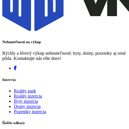
Nehnuteľnosti na výkup
Rýchly a férový výkup nehnuteľností: byty, domy, pozemky aj orná
pôda. Kontaktujte nás ešte dnes!
Inzercia
Reality park
Reality inzercia
Byty inzercia
Domy inzercia
Pozemky inzercia
Ďalšie odkazy