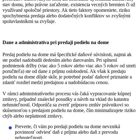
stav domu, jeho právne zaťaženie, existencia vecných bremien či už
využívané spoločné priestory. Ak tieto faktory opomeniete,
riziko
spochybnenia predaja alebo dodatočných konfliktov so zvyšnými
spoluvlastníkmi sa zvyšuje
.
Dane a administratíva pri predaji podielu na dome
Predaj podielu na dome má špecifické daňové súvislosti, najmä ak
ste podiel nadobudli dedením alebo darovaním. Pri splnení
podmienok držby (viac ako 5 rokov alebo viac ako 5 rokov od smrti
poručiteľa) ste od dane z príjmu oslobodení. Ak však k predaju
podielu na dome dôjde skôr, je potrebné podať daňové priznanie a
zdaniť rozdiel medzi predajnou a nadobúdacou cenou.
V rámci administratívneho procesu vás čaká vypracovanie kúpnej
zmluvy, prípadné znalecké posudky a návrh na vklad do katastra
nehnuteľností.
Odporúča sa zveriť prípravu zmlúv právnikovi so
skúsenosťou s predajom podielu na dome
, čím minimalizujete riziko
chýb alebo neplatnosti zmluvy.
Preverte, či vám po predaji podielu na dome nevzniká
povinnosť odviesť daň z príjmu alebo daň z prevodu
nehnuteľnosti.