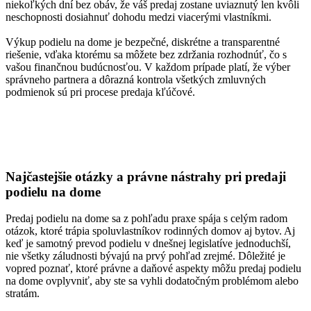
niekoľkých dní bez obáv, že váš predaj zostane uviaznutý len kvôli
neschopnosti dosiahnuť dohodu medzi viacerými vlastníkmi.
Výkup podielu na dome je bezpečné, diskrétne a transparentné
riešenie, vďaka ktorému sa môžete bez zdržania rozhodnúť, čo s
vašou finančnou budúcnosťou. V každom prípade platí, že výber
správneho partnera a
dôrazná kontrola všetkých zmluvných
podmienok
sú pri procese predaja kľúčové.
Najčastejšie otázky a právne nástrahy pri predaji
podielu na dome
Predaj podielu na dome sa z pohľadu praxe spája s celým radom
otázok, ktoré trápia spoluvlastníkov rodinných domov aj bytov. Aj
keď je samotný prevod podielu v dnešnej legislatíve jednoduchší,
nie všetky záludnosti bývajú na prvý pohľad zrejmé. Dôležité je
vopred poznať, ktoré právne a daňové aspekty môžu predaj podielu
na dome ovplyvniť, aby ste sa vyhli dodatočným problémom alebo
stratám.