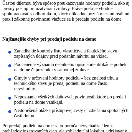
Častou dilemou býva spôsob preukazovania hodnoty podielu, ako aj
presný postup pri uzatváraní zmluvy. Práve preto je vhodné
spolupracovať s odborníkom, ktorý dôkladne pozná miestnu realitnú
prax i zákonné povinnosti viažuce sa k predaju podielu na dome.
Najčastejšie chyby pri predaji podielu na dome
Zanedbanie kontroly listu vlastníctva a faktického stavu
zapísaných údajov pred podaním návrhu na vklad.
Podcenenie významu detailného opisu a identifikácie podielu
na dome či pozemku v samotnej zmluve.
Omyly v určovaní hodnoty podielu – bez znalosti trhu a
technického stavu je predaj podielu na dome často
nevýhodný.
Nepoznanie všetkých daňových povinností, ktoré po predaji
podielu na dome vznikajú.
Nedoriešená otázka prístupovej cesty či zdieľania spoločných
častí domu.
Pri predaji podielu na dome sa odporúča nevychádzať len z
prehľadov inzerovaných cien, ale zohľadniť aj lokalitu, udržiavaný