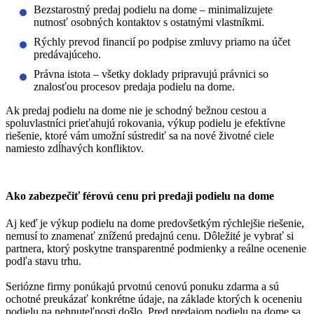
Bezstarostný predaj podielu na dome – minimalizujete
nutnosť osobných kontaktov s ostatnými vlastníkmi.
Rýchly prevod financií po podpise zmluvy priamo na účet
predávajúceho.
Právna istota – všetky doklady pripravujú právnici so
znalosťou procesov predaja podielu na dome.
Ak predaj podielu na dome nie je schodný bežnou cestou a
spoluvlastníci prieťahujú rokovania, výkup podielu je efektívne
riešenie, ktoré vám umožní sústrediť sa na nové životné ciele
namiesto zdĺhavých konfliktov.
Ako zabezpečiť férovú cenu pri predaji podielu na dome
Aj keď je výkup podielu na dome predovšetkým rýchlejšie riešenie,
nemusí to znamenať zníženú predajnú cenu. Dôležité je vybrať si
partnera, ktorý poskytne transparentné podmienky a reálne ocenenie
podľa stavu trhu.
Seriózne firmy ponúkajú
prvotnú cenovú ponuku zdarma
a sú
ochotné preukázať konkrétne údaje, na základe ktorých k oceneniu
podielu na nehnuteľnosti došlo. Pred predajom podielu na dome sa