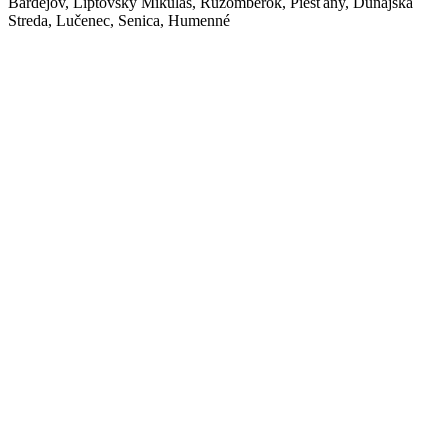
Bardejov, Liptovský Mikuláš, Ružomberok, Piešťany, Dunajská
Streda, Lučenec, Senica, Humenné