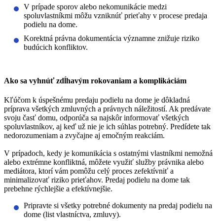
V prípade sporov alebo nekomunikácie medzi
spoluvlastníkmi môžu vzniknúť prieťahy v procese predaja
podielu na dome.
Korektná právna dokumentácia významne znižuje riziko
budúcich konfliktov.
Ako sa vyhnúť zdĺhavým rokovaniam a komplikáciám
Kľúčom k úspešnému predaju podielu na dome je
dôkladná
príprava všetkých zmluvných a právnych náležitostí
. Ak predávate
svoju časť domu, odporúča sa najskôr informovať všetkých
spoluvlastníkov, aj keď už nie je ich súhlas potrebný. Predídete tak
nedorozumeniam a zvyčajne aj emočným reakciám.
V prípadoch, kedy je komunikácia s ostatnými vlastníkmi nemožná
alebo extrémne konfliktná, môžete využiť služby právnika alebo
mediátora, ktorí vám pomôžu celý proces zefektívniť a
minimalizovať riziko prieťahov. Predaj podielu na dome tak
prebehne rýchlejšie a efektívnejšie.
Pripravte si všetky potrebné dokumenty na predaj podielu na
dome (list vlastníctva, zmluvy).