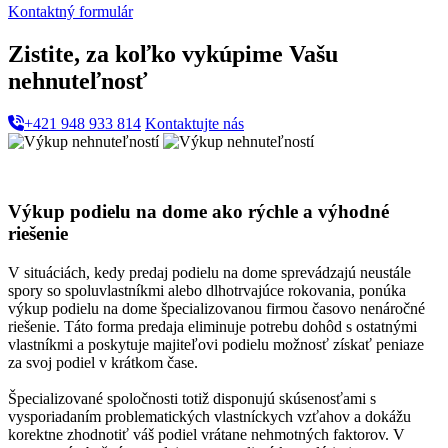
Kontaktný formulár
Zistite, za koľko vykúpime Vašu
nehnuteľnosť
+421 948 933 814
Kontaktujte nás
Výkup podielu na dome ako rýchle a výhodné
riešenie
V situáciách, kedy predaj podielu na dome sprevádzajú neustále
spory so spoluvlastníkmi alebo dlhotrvajúce rokovania, ponúka
výkup podielu na dome špecializovanou firmou časovo nenáročné
riešenie
. Táto forma predaja eliminuje potrebu dohôd s ostatnými
vlastníkmi a poskytuje majiteľovi podielu možnosť získať peniaze
za svoj podiel v krátkom čase.
Špecializované spoločnosti totiž disponujú skúsenosťami s
vysporiadaním problematických vlastníckych vzťahov a dokážu
korektne zhodnotiť váš podiel vrátane nehmotných faktorov. V