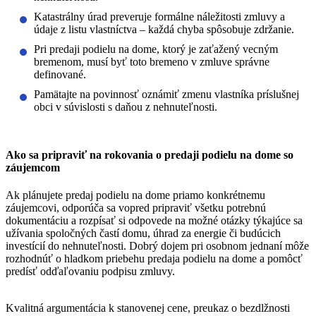
Katastrálny úrad preveruje formálne náležitosti zmluvy a
údaje z listu vlastníctva – každá chyba spôsobuje zdržanie.
Pri predaji podielu na dome, ktorý je zaťažený vecným
bremenom, musí byť toto bremeno v zmluve správne
definované.
Pamätajte na povinnosť oznámiť zmenu vlastníka príslušnej
obci v súvislosti s daňou z nehnuteľnosti.
Ako sa pripraviť na rokovania o predaji podielu na dome so
záujemcom
Ak plánujete predaj podielu na dome priamo konkrétnemu
záujemcovi, odporúča sa vopred pripraviť všetku potrebnú
dokumentáciu a rozpísať si odpovede na možné otázky týkajúce sa
užívania spoločných častí domu, úhrad za energie či budúcich
investícií do nehnuteľnosti. Dobrý dojem pri osobnom jednaní môže
rozhodnúť o hladkom priebehu predaja podielu na dome a pomôcť
predísť odďaľovaniu podpisu zmluvy.
Kvalitná argumentácia k stanovenej cene, preukaz o bezdlžnosti