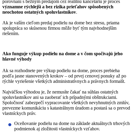
porovnaní s bežným predajom cez realitnú kanceláriu je proces
významne rýchlejší a bez rizika prieťahov spôsobených
neochotou ostatných spoluvlastníkov
.
Ak je vaším cieľom predaj podielu na dome bez stresu, priama
spolupráca so skúsenou firmou môže byť tým najvhodnejším
riešením.
Ako funguje výkup podielu na dome a v čom spočívajú jeho
hlavné výhody
Ak sa rozhodnete pre výkup podielu na dome, proces prebieha
podľa jasne stanovených krokov – od prvej cenovej ponuky až po
rýchle vyriešenie všetkých administratívnych a právnych formalít.
Najväčšou výhodou je, že
nemusíte čakať na súhlas ostatných
spoluvlastníkov
ani sa zaoberať ich prípadnými obštrukciami.
Spoločnosť zabezpečí vypracovanie všetkých nevyhnutných zmlúv,
prevezme komunikáciu s katastrálnym úradom a postará sa o prevod
vlastníckych práv.
Oceňovanie podielu na dome na základe aktuálnych trhových
podmienok aj zložitosti vlastníckych vzťahov.