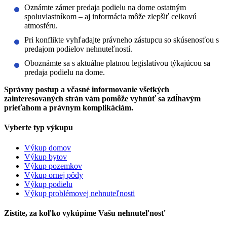
Oznámte zámer predaja podielu na dome ostatným
spoluvlastníkom – aj informácia môže zlepšiť celkovú
atmosféru.
Pri konflikte vyhľadajte právneho zástupcu so skúsenosťou s
predajom podielov nehnuteľností.
Oboznámte sa s aktuálne platnou legislatívou týkajúcou sa
predaja podielu na dome.
Správny postup a včasné informovanie všetkých
zainteresovaných strán vám pomôže vyhnúť sa zdĺhavým
prieťahom a právnym komplikáciám.
Vyberte typ výkupu
Výkup domov
Výkup bytov
Výkup pozemkov
Výkup ornej pôdy
Výkup podielu
Výkup problémovej nehnuteľnosti
Zistite, za koľko vykúpime Vašu nehnuteľnosť