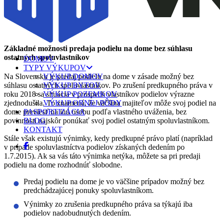
dohodnúť na spoločnom postupe. Ak komunikácia viazne, predaj
podielu na dome sa znateľne predĺži alebo dokonca zastaví.
Základné možnosti predaja podielu na dome bez súhlasu
ostatných spoluvlastníkov
DOMOV
TYPY VÝKUPOV
Na Slovensku je predaj podielu na dome v zásade možný bez
VÝKUP DOMOV
súhlasu ostatných spoluvlastníkov. Po zrušení predkupného práva v
VÝKUP BYTOV
roku 2018 sa situácia v prospech vlastníkov podielov výrazne
VÝKUP POZEMKOV
zjednodušila. To znamená, že väčšina majiteľov môže svoj podiel na
VÝKUP ORNEJ PÔDY
dome previesť na inú osobu podľa vlastného uváženia, bez
PASPORTIZÁCIA
povinnosti najskôr ponúkať svoj podiel ostatným spoluvlastníkom.
BLOG
KONTAKT
Stále však existujú výnimky, kedy predkupné právo platí (napríklad
v prípade spoluvlastníctva podielov získaných dedením po
1.7.2015). Ak sa vás táto výnimka netýka, môžete sa pri predaji
podielu na dome rozhodnúť slobodne.
Predaj podielu na dome je vo väčšine prípadov možný bez
predchádzajúcej ponuky spoluvlastníkom.
Výnimky zo zrušenia predkupného práva sa týkajú iba
podielov nadobudnutých dedením.