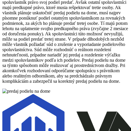
spoluvlastník právo svoj podiel predať. Avšak ostatní spoluvlastníci
majú predkupné právo, ktoré musia rešpektovať tretie osoby. Ak
vlastník plánuje uskutočniť predaj podielu na dome, musí najprv
písomne ponúknuť podiel ostatným spoluvlastníkom za rovnakých
podmienok, za akých ho plánuje predať tretej osobe. Tí majú potom
lehotu na uplatnenie svojho predkupného práva (zvyčajne 2 mesiace
od doručenia ponuky). Ak spoluvlastníci túto možnosť nevyužijú,
môže sa podiel predať tretej strane. V prípade dlhodobých nezhôd
môže vlastník požiadať súd o zrušenie a vyporiadanie podielového
spoluvlastníctva. Súd môže rozhodnúť o reálnom rozdelení
nehnuteľnosti, prípadne nariadiť jej predaj a rozdelenie výťažku
medzi spoluvlastníkov podľa ich podielov. Predaj podielu na dome
sa týmto spôsobom môže realizovať aj prostredníctvom dražby. Pri
akomkoľvek rozhodovaní odporúčame spoluprácu s právnikom
alebo realitným odborníkom, aby sa predchádzalo právnym
komplikáciám a zabezpečil sa korektný predaj podielu na dome.