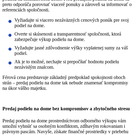
preto odporúča porovnať viaceré ponuky a zároveň sa informovať o
referenciách spoločnosti.
Vyžiadajte si viacero nezáväzných cenových ponúk pre svoj
podiel na dome.
Overte si skúsenosti a transparentnosť spoločnosti, ktorá
zabezpečuje výkup podielu na dome.
Vyžadujte jasné zdôvodnenie výšky vyplatenej sumy za váš
podiel.
Ak je to možné, nechajte si prepočítať hodnotu podielu
nezávislým znalcom.
Férová cena predstavuje základný predpoklad spokojnosti oboch
strán –
predaj podielu na dome
tak nebude znamenať kompromisy
na úkor vášho majetku.
Predaj podielu na dome bez kompromisov a zbytočného stresu
Predaj podielu na dome prostredníctvom odborného výkupu vám
umožní vyhnúť sa osobným konfliktom, zdĺhavým rokovaniam i
právnym pascám. Navyše, získate finančné prostriedky v priebehu