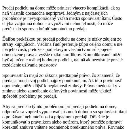
Predaj podielu na dome môže priniesť viacero komplikácií, ak sa
naň vlastník dostatočne nepripraví. Jedným z najčastejších
problémov je nevysporiadaný vzťah medzi spoluvlastníkmi. Často
chýba vzájomná dohoda o využívaní nehnuteľnosti, čo môže
prerásť do sporov a brániť samotnému predaju.
Ďalšou prekážkou pri predaji podielu na dome je nízky záujem zo
strany kupujúcich. Väčšina ľudí preferuje kúpu celého domu a nie
iba jeho časti, pretože s podielovým vlastníctvom sú spojené
obmedzené práva a vyššie riziko konfliktov. Komplikované môže
byť aj určenie reálnej hodnoty podielu, najmä ak neexistuje presné
rozdelenie užívania priestorov.
Spoluvlastníci majú zo zákona predkupné právo, čo znamená, že
predajca musí svoj podiel najprv ponúknuť im. Ak túto povinnosť
opomenie, môže dôjsť k neplatnosti zmluvy. Právne nedostatky v
zmluve alebo zanedbanie daňových povinností môže taktiež
spôsobiť problémy po predaji.
Aby sa predišlo týmto problémom pri predaji podielu na dome,
odporúča sa vopred vypracovať písomnú dohodu so spoluvlastníkmi
o používaní nehnuteľnosti a prípadnom predaji. Dôležité je
komunikovať s právnikom alebo notárom, ktorý pomôže pripraviť
korektnú zmluvu vrátane podmienok predkupného práva. Rovnako