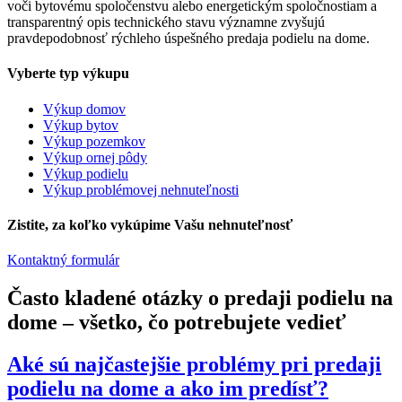
voči bytovému spoločenstvu alebo energetickým spoločnostiam a
transparentný opis technického stavu významne zvyšujú
pravdepodobnosť rýchleho úspešného predaja podielu na dome.
Vyberte typ výkupu
Výkup domov
Výkup bytov
Výkup pozemkov
Výkup ornej pôdy
Výkup podielu
Výkup problémovej nehnuteľnosti
Zistite, za koľko vykúpime Vašu nehnuteľnosť
Kontaktný formulár
Často kladené otázky o predaji podielu na
dome – všetko, čo potrebujete vedieť
Aké sú najčastejšie problémy pri predaji
podielu na dome a ako im predísť?