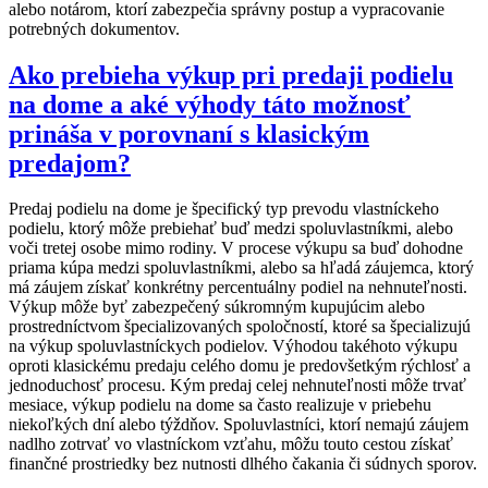
alebo notárom, ktorí zabezpečia správny postup a vypracovanie
potrebných dokumentov.
Ako prebieha výkup pri predaji podielu
na dome a aké výhody táto možnosť
prináša v porovnaní s klasickým
predajom?
Predaj podielu na dome je špecifický typ prevodu vlastníckeho
podielu, ktorý môže prebiehať buď medzi spoluvlastníkmi, alebo
voči tretej osobe mimo rodiny. V procese výkupu sa buď dohodne
priama kúpa medzi spoluvlastníkmi, alebo sa hľadá záujemca, ktorý
má záujem získať konkrétny percentuálny podiel na nehnuteľnosti.
Výkup môže byť zabezpečený súkromným kupujúcim alebo
prostredníctvom špecializovaných spoločností, ktoré sa špecializujú
na výkup spoluvlastníckych podielov. Výhodou takéhoto výkupu
oproti klasickému predaju celého domu je predovšetkým rýchlosť a
jednoduchosť procesu. Kým predaj celej nehnuteľnosti môže trvať
mesiace, výkup podielu na dome sa často realizuje v priebehu
niekoľkých dní alebo týždňov. Spoluvlastníci, ktorí nemajú záujem
nadlho zotrvať vo vlastníckom vzťahu, môžu touto cestou získať
finančné prostriedky bez nutnosti dlhého čakania či súdnych sporov.